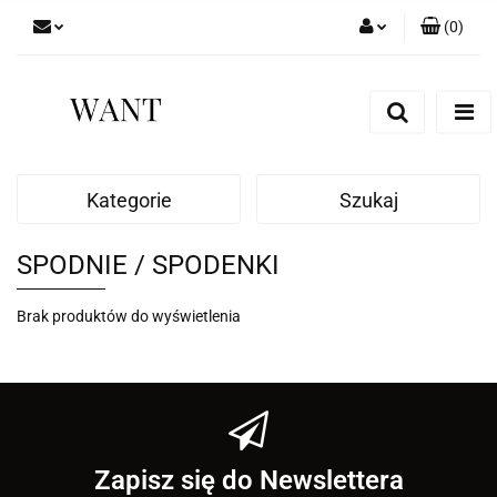
(
0
)
Zaloguj się
Zarejestruj się
Dodaj zgłoszenie
Zgody cookies
Kategorie
Szukaj
SPODNIE / SPODENKI
Brak produktów do wyświetlenia
Zapisz się do Newslettera