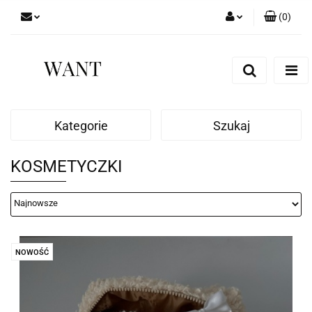
(
0
)
Zaloguj się
Zarejestruj się
Dodaj zgłoszenie
Zgody cookies
Kategorie
Szukaj
KOSMETYCZKI
NOWOŚĆ